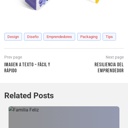
Design
Diseño
Emprendedores
Packaging
Tips
Post
Previous
Prev page
Next page
page
Imagen a Texto – Fácil y
Resiliencia del
navigation
rápido
emprendedor
Ne
p
Related Posts