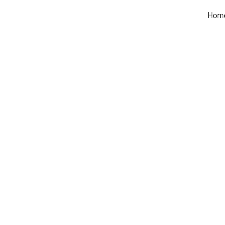
Hom
uary 23, 2019
Vida de emprendedor